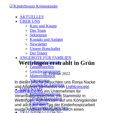
AKTUELLES
ÜBER UNS
Kurz und Knapp
Das Team
Sekretariat
Kontakt und Anfahrt
Newsletter
Unsere Botschafter
Der Träger
ANGEBOTE FÜR FAMILIEN
Wettringen erstrahlt in Grün
Familienbegleitung
Familientreffen
Geschwistergruppe
11. Februar 2022
Mütterfrühstück
Vätergruppe
In dieser Woche besuchten uns Ronja Nacke
Zusätzliche Angebote
und Andreas Meinardus von
Lightconcept
EHRENAMT
GmbH & Co KG
ein Unternehmen für
Familienbegleitung
Veranstaltungstechnik, mit Stammsitz in
Öffentlichkeitsarbeit
Wettringen. Aufmerksam auf uns Königskinder
Fahrtdienst
und auch auf den Tag der Kinderhospizarbeit
Ehrenamtliche berichten
wurde Andreas Meinardus durch einen
TRAUERBEGLEITUNG