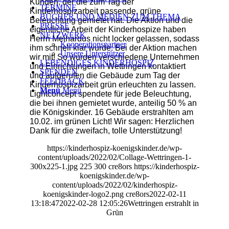
Kunden, der die zum Tag der
TERMINE
Kinderhospizarbeit passende, grüne
BÜCHER UND MEDIEN ZUM THEMA
Beleuchtung gemietet hat. Die Aktion und die
PRESSE
eigentliche Arbeit der Kinderhospize haben
NETZWERK
Herrn Meinardus nicht locker gelassen, sodass
Kooperationspartner
ihm schnell klar wurde: Bei der Aktion machen
Unsere Unterstützer
wir mit! So wurden verschiedene Unternehmen
LEBENDIGES KINDERHOSPIZ
und Einrichtungen in Wettringen kontaktiert
SPENDEN
und aufgerufen die Gebäude zum Tag der
FEEDBACK
Kinderhospizarbeit grün erleuchten zu lassen.
Menü
Menü
Lightconcept spendete für jede Beleuchtung,
die bei ihnen gemietet wurde, anteilig 50 % an
die Königskinder. 16 Gebäude erstrahlten am
10.02. im grünen Licht! Wir sagen: Herzlichen
Dank für die zweifach, tolle Unterstützung!
https://kinderhospiz-koenigskinder.de/wp-
content/uploads/2022/02/Collage-Wettringen-1-
300x225-1.jpg
225
300
cre8ors
https://kinderhospiz-
koenigskinder.de/wp-
content/uploads/2022/02/kinderhospiz-
koenigskinder-logo2.png
cre8ors
2022-02-11
13:18:47
2022-02-28 12:05:26
Wettringen erstrahlt in
Grün