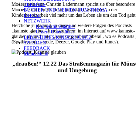
Moderatorin Ann-Christin Ladermann spricht sie über besondere
TERMINE
Momente mit den Kindern und erklärt, warum es in der
BÜCHER UND MEDIEN ZUM THEMA
Kinderhospizarbeit viel mehr um das Leben als um den Tod geht
PRESSE
NETZWERK
Herzliche Einladung, in diese und weitere Folgen des Podcasts
Kooperationspartner
„kannste glauben“ hineinzuhören: im Internet auf www.kannste-
Unsere Unterstützer
glauben.de und unter „kannste glauben“ überall, wo es Podcasts 
LEBENDIGES KINDERHOSPIZ
(Spotify, podcaster.de, Deezer, Google Play und Itunes).
SPENDEN
FEEDBACK
Menü
Menü
„draußen!“ 12.22 Das Straßenmagazin für Müns
und Umgebung