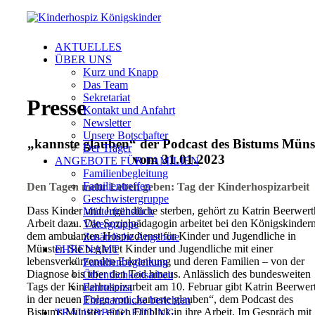
AKTUELLES
ÜBER UNS
Kurz und Knapp
Das Team
Sekretariat
Presse
Kontakt und Anfahrt
Newsletter
Unsere Botschafter
„kannste glauben“ der Podcast des Bistums Müns
Der Träger
vom 31.01.2023
ANGEBOTE FÜR FAMILIEN
Familienbegleitung
Familientreffen
Den Tagen mehr Leben geben: Tag der Kinderhospizarbeit
Geschwistergruppe
Dass Kinder und Jugendliche sterben, gehört zu Katrin Beerwert
Mütterfrühstück
Arbeit dazu. Die Sozialpädagogin arbeitet bei den Königskindern
Vätergruppe
dem ambulanten Hospizdienst für Kinder und Jugendliche in
Zusätzliche Angebote
Münster. Sie begleitet Kinder und Jugendliche mit einer
EHRENAMT
lebensverkürzenden Erkrankung und deren Familien – von der
Familienbegleitung
Diagnose bis über den Tod hinaus. Anlässlich des bundesweiten
Öffentlichkeitsarbeit
Tags der Kinderhospizarbeit am 10. Februar gibt Katrin Beerwer
Fahrtdienst
in der neuen Folge von „kannste glauben“, dem Podcast des
Ehrenamtliche berichten
Bistums Münster, einen Einblick in ihre Arbeit. Im Gespräch mit
TRAUERBEGLEITUNG