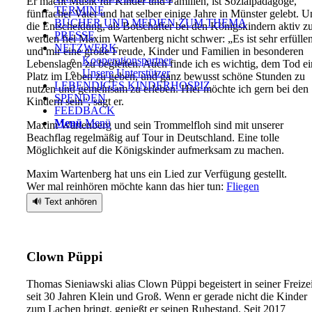
Er macht Musik für Kinder und Familien, ist Sozialpädagoge,
TERMINE
fünffacher Vater und hat selber einige Jahre in Münster gelebt. 
BÜCHER UND MEDIEN ZUM THEMA
die Entscheidung, als Botschafter bei den Königskindern aktiv z
PRESSE
werden fiel Maxim Wartenberg nicht schwer: „Es ist sehr erfülle
NETZWERK
und mir eine große Freude, Kinder und Familien in besonderen
Kooperationspartner
Lebenslagen zu begleiten. Auch finde ich es wichtig, dem Tod e
Unsere Unterstützer
Platz im Leben zu geben, und ganz bewusst schöne Stunden zu
LEBENDIGES KINDERHOSPIZ
nutzen und gemeinsam zu erleben. Hier möchte ich gern bei den
SPENDEN
Kindern sein“, sagt er.
FEEDBACK
Menü
Menü
Maxim Wartenberg und sein Trommelfloh sind mit unserer
Beachflag regelmäßig auf Tour in Deutschland. Eine tolle
Möglichkeit auf die Königskinder aufmerksam zu machen.
Maxim Wartenberg hat uns ein Lied zur Verfügung gestellt.
Wer mal reinhören möchte kann das hier tun:
Fliegen
🔊 Text anhören
Clown Püppi
Thomas Sieniawski alias Clown Püppi begeistert in seiner Freizei
seit 30 Jahren Klein und Groß. Wenn er gerade nicht die Kinder
zum Lachen bringt, genießt er seinen Ruhestand. Seit 2017