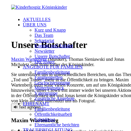
AKTUELLES
ÜBER UNS
Kurz und Knapp
Das Team
Sekretariat
Unsere Botschafter
Kontakt und Anfahrt
Newsletter
Unsere Botschafter
Maxim Wartenberg
(Musiker), Thomas Sieniawski und Jonas
Der Träger
Michaletz sind Botschafter der Königskinder.
ANGEBOTE FÜR FAMILIEN
Familienbegleitung
Sie unterstützen uns in unterschiedlichen Bereichen, um das Th
Familientreffen
„Tod und Trauer“ mehr in die Öffentlichkeit zu bringen. Maxim
Geschwistergruppe
Wartenberg nutzt seine vielen Konzerte, um auf uns Königskinde
Mütterfrühstück
hinzuweisen, unser Clown tritt immer wieder bei unseren Aktion
Vätergruppe
in der Öffentlichkeit auf und Jonas kennt die Königskinder scho
Zusätzliche Angebote
von klein auf und unterstützt uns als Fotograf.
EHRENAMT
🔊 Text anhören
Familienbegleitung
Öffentlichkeitsarbeit
Fahrtdienst
Maxim Wartenberg
Ehrenamtliche berichten
TRAUERBEGLEITUNG