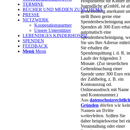
Hospizdienst für Kinder u
TERMINE
Jugendliche gGmbH, ist al
BÜCHER UND MEDIEN ZUM THEMA
gemeinnützig anerkannt u
PRESSE
stellt Ihnen gerne eine
NETZWERK
Spendenbescheinigung aus
Kooperationspartner
Spenden ab 300 Euro erha
Unsere Unterstützer
automatisch eine
LEBENDIGES KINDERHOSPIZ
Spendenbescheinigung, w
SPENDEN
Sie uns Ihre Adresse mittei
FEEDBACK
Sie erhalten die
Menü
Menü
Spendenquittung i. d. R. i
Laufe der folgenden 3
Monate. (Zur steuerlichen
Geltendmachung einer
Spende unter 300 Euro rei
der Zahlbeleg, z. B. ein
Kontoauszug od.
Onlineausdruck mit Name
und Kontonummer.)
Aus
datenschutzrechtlic
Gründen
dürfen wir kei
Namen an Dritte
weiterleiten
. Sollten Sie
daher beispielsweise bei ei
Veranstaltung oder einer