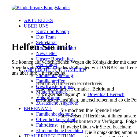
AKTUELLES
ÜBER UNS
Kurz und Knapp
Das Team
Sekretariat
Helfen Sie mit
Kontakt und Anfahrt
Newsletter
Unsere Botschafter
Sie können auf verschiedenen Wegen die Königskinder mit einer
Der Träger
Spende unterstützen. In jedem Fall sagen wir DANKE und freu
ANGEBOTE FÜR FAMILIEN
uns über Ihre Unterstützung.
Familienbegleitung
Familientreffen
Beitritt zu unserem Förderkreis
Geschwistergruppe
Bitte hierzu unser Formular „Beitritt und
Mütterfrühstück
Einzugsermächtigung“ im
Download-Bereich
Vätergruppe
ausdrucken, ausfüllen, unterschreiben und ab die Po
Zusätzliche Angebote
EHRENAMT
Sie möchten Ihre Spende lieber
Familienbegleitung
überweisen?
Hierfür steht Ihnen unsere
Öffentlichkeitsarbeit
Spendenkonten
zur Verfügung.
Folge
Fahrtdienst
Hinweise bitten wir Sie zu beachten:
Ehrenamtliche berichten
Die Königskinder, ambulan
TRAUERBEGLEITUNG