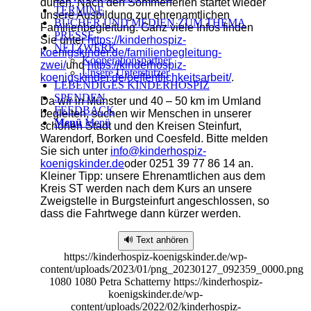
dürfen. Nach den Sommerferien startet wieder
TERMINE
unsere Ausbildung zur ehrenamtlichen
BÜCHER UND MEDIEN ZUM THEMA
Familienbegleitung. Ganz viele Infos finden
PRESSE
Sie unter
https://kinderhospiz-
NETZWERK
koenigskinder.de/familienbegleitung-
Kooperationspartner
zwei/
und
https://kinderhospiz-
Unsere Unterstützer
koenigskinder.de/oeffentlichkeitsarbeit/
.
LEBENDIGES KINDERHOSPIZ
SPENDEN
Da wir in Münster und 40 – 50 km im Umland
FEEDBACK
begleiten, suchen wir Menschen in unserer
Menü
Menü
schönen Stadt und den Kreisen Steinfurt,
Warendorf, Borken und Coesfeld. Bitte melden
Sie sich unter
info@kinderhospiz-
koenigskinder.de
oder 0251 39 77 86 14 an.
Kleiner Tipp: unsere Ehrenamtlichen aus dem
Kreis ST werden nach dem Kurs an unsere
Zweigstelle in Burgsteinfurt angeschlossen, so
dass die Fahrtwege dann kürzer werden.
🔊 Text anhören
https://kinderhospiz-koenigskinder.de/wp-
content/uploads/2023/01/png_20230127_092359_0000.png
1080
1080
Petra Schatterny
https://kinderhospiz-
koenigskinder.de/wp-
content/uploads/2022/02/kinderhospiz-