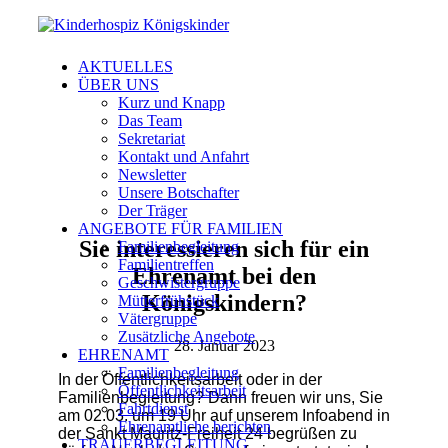
AKTUELLES
ÜBER UNS
Kurz und Knapp
Das Team
Sekretariat
Kontakt und Anfahrt
Newsletter
Unsere Botschafter
Der Träger
ANGEBOTE FÜR FAMILIEN
Sie interessieren sich für ein
Familienbegleitung
Familientreffen
Ehrenamt bei den
Geschwistergruppe
Königskindern?
Mütterfrühstück
Vätergruppe
Zusätzliche Angebote
28. Januar 2023
EHRENAMT
Familienbegleitung
In der Öffentlichkeitsarbeit oder in der
Öffentlichkeitsarbeit
Familienbegleitung? Dann freuen wir uns, Sie
Fahrtdienst
am 02.03. um 19 Uhr auf unserem Infoabend in
Ehrenamtliche berichten
der Sankt Mauritz-Freiheit 24 begrüßen zu
TRAUERBEGLEITUNG