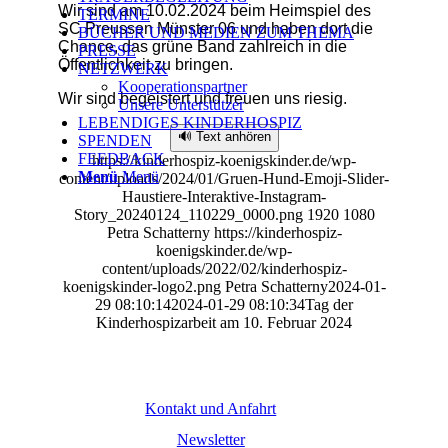
Wir sind am 10.02.2024 beim Heimspiel des
TERMINE
SC Preussen Münster 06 und haben dort die
BÜCHER UND MEDIEN ZUM THEMA
Chance, das grüne Band zahlreich in die
PRESSE
Öffentlichkeit zu bringen.
NETZWERK
Kooperationspartner
Wir sind begeistert und freuen uns riesig.
Unsere Unterstützer
LEBENDIGES KINDERHOSPIZ
🔊 Text anhören
SPENDEN
FEEDBACK
https://kinderhospiz-koenigskinder.de/wp-
Menü
Menü
content/uploads/2024/01/Gruen-Hund-Emoji-Slider-
Haustiere-Interaktive-Instagram-
Story_20240124_110229_0000.png
1920
1080
Petra Schatterny
https://kinderhospiz-
koenigskinder.de/wp-
content/uploads/2022/02/kinderhospiz-
koenigskinder-logo2.png
Petra Schatterny
2024-01-
29 08:10:14
2024-01-29 08:10:34
Tag der
Kinderhospizarbeit am 10. Februar 2024
Kontakt und Anfahrt
Newsletter