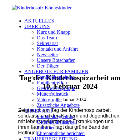
AKTUELLES
ÜBER UNS
Kurz und Knapp
Das Team
Sekretariat
Kontakt und Anfahrt
Newsletter
Unsere Botschafter
Der Träger
ANGEBOTE FÜR FAMILIEN
Tag der Kinderhospizarbeit am
Familienbegleitung
Familientreffen
10. Februar 2024
Geschwistergruppe
Mütterfrühstück
29. Januar 2024
Vätergruppe
Zusätzliche Angebote
Zeigt euch am Tag der Kinderhospizarbeit
EHRENAMT
solidarisch mit den Kindern und Jugendlichen
Familienbegleitung
mit lebensverkürzenden Erkrankungen und
Öffentlichkeitsarbeit
ihren Familien. Tragt das grüne Band der
Fahrtdienst
Hoffnung.
Ehrenamtliche berichten
TRAUERBEGLEITUNG