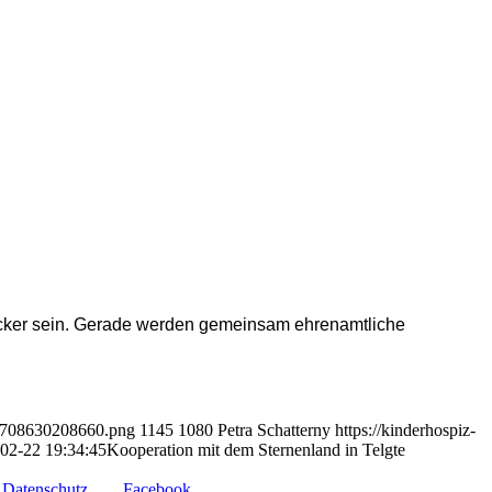
dicker sein. Gerade werden gemeinsam ehrenamtliche
e1708630208660.png
1145
1080
Petra Schatterny
https://kinderhospiz-
02-22 19:34:45
Kooperation mit dem Sternenland in Telgte
Datenschutz
Facebook