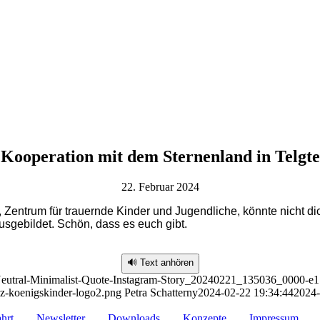
Kooperation mit dem Sternenland in Telgte
22. Februar 2024
 Zentrum für trauernde Kinder und Jugendliche, könnte nicht 
usgebildet. Schön, dass es euch gibt.
🔊 Text anhören
02/Neutral-Minimalist-Quote-Instagram-Story_20240221_135036_0000-
iz-koenigskinder-logo2.png
Petra Schatterny
2024-02-22 19:34:44
2024-
hrt
Newsletter
Downloads
Konzepte
Impressum