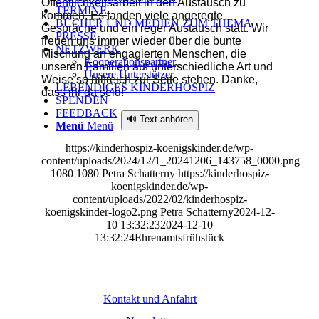
Öffentlichkeitsarbeit in den Austausch zu
TERMINE
kommen. Es fanden viele angeregte
BÜCHER UND MEDIEN ZUM THEMA
Gespräche und ein reger Austausch statt. Wir
PRESSE
freuen uns immer wieder über die bunte
NETZWERK
Mischung an engagierten Menschen, die
Kooperationspartner
unseren Familien auf unterschiedliche Art und
Unsere Unterstützer
Weise so hilfreich zur Seite stehen. Danke,
LEBENDIGES KINDERHOSPIZ
dass ihr da seid!
SPENDEN
FEEDBACK
🔊 Text anhören
Menü
Menü
https://kinderhospiz-koenigskinder.de/wp-
content/uploads/2024/12/1_20241206_143758_0000.png
1080
1080
Petra Schatterny
https://kinderhospiz-
koenigskinder.de/wp-
content/uploads/2022/02/kinderhospiz-
koenigskinder-logo2.png
Petra Schatterny
2024-12-
10 13:32:23
2024-12-10
13:32:24
Ehrenamtsfrühstück
Kontakt und Anfahrt