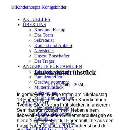
AKTUELLES
ÜBER UNS
Kurz und Knapp
Das Team
Sekretariat
Kontakt und Anfahrt
Newsletter
Unsere Botschafter
Der Träger
ANGEBOTE FÜR FAMILIEN
Ehrenamtsfrühstück
Familienbegleitung
Familientreffen
Geschwistergruppe
10. Dezember 2024
Mütterfrühstück
Vätergruppe
In gemütlicher Runde trafen am Nikolaustag
Zusätzliche Angebote
13 Ehrenamtliche mit unserer Koordinatorin
EHRENAMT
Yvonne Storcks zum Frühstücken in unserem
Familienbegleitung
Seminarraum zusammen. Neben einem
Öffentlichkeitsarbeit
liebevoll zubereiteten Schlemmerbuffet gab es
Fahrtdienst
hier die Gelegenheit für Ehrenamtliche aus der
Ehrenamtliche berichten
Familienbegleitung, dem Fahrdienst und der
TRAUERBEGLEITUNG