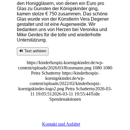
den Honiggläsern, von denen ein Euro pro
Glas zu Gunsten der Königskinder ging,
kamen stolze € 750 zusammen. Das schöne
Glas wurde von der Künstlerin Vera Degener
gestaltet und ist eine Augenweide. Wir
bedanken uns von Herzen bei Veronika und
Mike Gerdes für die tolle und wiederholte
Unterstützung.
🔊 Text anhören
https://kinderhospiz-koenigskinder.de/wp-
content/uploads/2026/03/Rossmann.png
1080
1080
Petra Schatterny
https://kinderhospiz-
koenigskinder.de/wp-
content/uploads/2022/02/kinderhospiz-
koenigskinder-logo2.png
Petra Schatterny
2026-03-
11 19:05:51
2026-03-11 19:55:44
Tolle
Spendenaktionen
Kontakt und Anfahrt