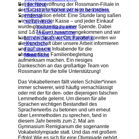
Bei der Neueröffnung der Rossmann-Filiale in
TERMINE
der Salzstraße haben wir eine besondere
BÜCHER UND MEDIEN ZUM THEMA
Spendenaktion erlebt: Eine Stunde lang saßen
PRESSE
wir selbst an der Kasse – und jeder Einkauf
NETZWERK
wurde gleichzeitig zu einer Spende. Dabei
Kooperationspartner
sind 1.574 Euro zusammengekommen und wir
Unsere Unterstützer
hatten viel Spaß vor Ort. Parallel konnten wir
LEBENDIGES KINDERHOSPIZ
die Kundschaft über unsere Arbeit informieren
SPENDEN
und auf unsere Infoabende für die
FEEDBACK
ehrenamtliche Familienbegleitung
Menü
Menü
aufmerksam machen. Ein riesiges
Dankeschön an das großartige Team von
Rossmann für die tolle Unterstützung!
Das Vokabellernen fällt vielen Schüler*innen
immer schwerer, wird häufig vernachlässigt
oder mit der für den- oder diejenigen falschen
Lernmethode gelernt. Um diesen für alle
Sprachen wichtigen Bestandteil des
Spracherwerbs zu betonen und um erneut
über Lernmethoden zu sprechen, fand in
diesem Jahr bereits zum 2. Mal am
Gymnasium Remigianum die sogenannte
Vokabelolympiade statt. Und das mit großem
Erfolg! Wie es sich für eine Olympiade gehört,