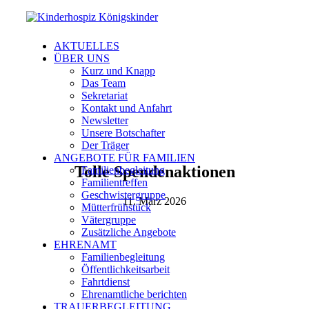
AKTUELLES
ÜBER UNS
Kurz und Knapp
Das Team
Sekretariat
Kontakt und Anfahrt
Newsletter
Unsere Botschafter
Der Träger
ANGEBOTE FÜR FAMILIEN
Tolle Spendenaktionen
Familienbegleitung
Familientreffen
Geschwistergruppe
11. März 2026
Mütterfrühstück
Vätergruppe
Zusätzliche Angebote
EHRENAMT
Familienbegleitung
Öffentlichkeitsarbeit
Fahrtdienst
Ehrenamtliche berichten
TRAUERBEGLEITUNG