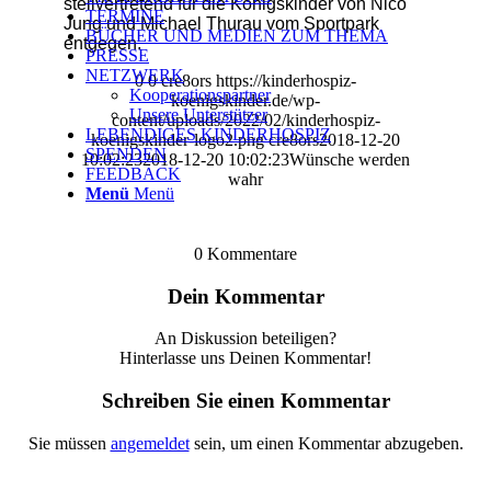
stellvertretend für die Königskinder von Nico
TERMINE
Jung und Michael Thurau vom Sportpark
BÜCHER UND MEDIEN ZUM THEMA
entgegen.
PRESSE
NETZWERK
0
0
cre8ors
https://kinderhospiz-
Kooperationspartner
koenigskinder.de/wp-
Unsere Unterstützer
content/uploads/2022/02/kinderhospiz-
LEBENDIGES KINDERHOSPIZ
koenigskinder-logo2.png
cre8ors
2018-12-20
SPENDEN
10:02:23
2018-12-20 10:02:23
Wünsche werden
FEEDBACK
wahr
Menü
Menü
0
Kommentare
Dein Kommentar
An Diskussion beteiligen?
Hinterlasse uns Deinen Kommentar!
Schreiben Sie einen Kommentar
Sie müssen
angemeldet
sein, um einen Kommentar abzugeben.