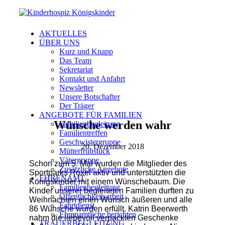
AKTUELLES
ÜBER UNS
Kurz und Knapp
Das Team
Sekretariat
Kontakt und Anfahrt
Newsletter
Unsere Botschafter
Der Träger
ANGEBOTE FÜR FAMILIEN
Wünsche werden wahr
Familienbegleitung
Familientreffen
Geschwistergruppe
20. Dezember 2018
Mütterfrühstück
Vätergruppe
Schon zum 5. Mal wurden die Mitglieder des
Zusätzliche Angebote
Sportparks Roxel aktiv und unterstützten die
EHRENAMT
Königskinder mit einem Wünschebaum. Die
Familienbegleitung
Kinder unserer
begleiteten Familien durften zu
Öffentlichkeitsarbeit
Weihnachten einen Wunsch äußeren und alle
Fahrtdienst
86 Wünsche wurden erfüllt. Katrin Beerwerth
Ehrenamtliche berichten
nahm die liebevoll verpackten Geschenke
TRAUERBEGLEITUNG