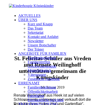
AKTUELLES
ÜBER UNS
Kurz und Knapp
Das Team
Sekretariat
Kontakt und Anfahrt
Newsletter
Unsere Botschafter
Der Träger
ANGEBOTE FÜR FAMILIEN
St. Felicitas-Schüler aus Vreden
Familienbegleitung
Familientreffen
und Renate Weilinghoff
Geschwistergruppe
unterstützen gemeinsam die
Mütterfrühstück
Vätergruppe
Königskinder
Zusätzliche Angebote
EHRENAMT
10. Januar 2019
Familienbegleitung
Öffentlichkeitsarbeit
Renate Weilinghoff aus Heek ist auf vielen
Fahrtdienst
Schlossevents unterwegs und verkauft dort die
Ehrenamtliche berichten
Produkte ihres Hofes „Hof und Gartenflair“.
TRAUERBEGLEITUNG