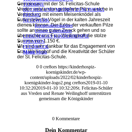
Gemeinsam mit der St. Felicitas-Schule
TERMINE
Vreden entstanden getöpferte Pilze,
welche in
BÜCHER UND MEDIEN ZUM THEMA
Verbindung mit einem Meisenknödel als
PRESSE
Futterstelle für Vögel in der kalten Jahreszeit
NETZWERK
dienen können. Der Erlös der verkauften Pilze
Kooperationspartner
sollte an einen guten Zweck gehen und so
Unsere Unterstützer
überreichte uns Frau Weilinghoff die stolze
LEBENDIGES KINDERHOSPIZ
Summe von 1.150 €.
SPENDEN
Wir sind sehr dankbar für das Engagement von
FEEDBACK
Frau Weilinghof und die Kreativität der Schüler
Menü
Menü
der St. Felicitas-Schule.
0
0
cre8ors
https://kinderhospiz-
koenigskinder.de/wp-
content/uploads/2022/02/kinderhospiz-
koenigskinder-logo2.png
cre8ors
2019-01-10
10:32:20
2019-01-10 10:32:20
St. Felicitas-Schüler
aus Vreden und Renate Weilinghoff unterstützen
gemeinsam die Königskinder
0
Kommentare
Dein Kommentar