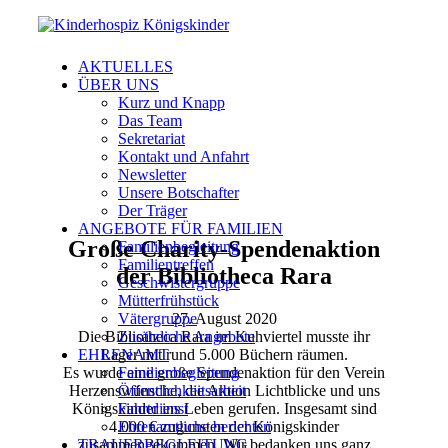
AKTUELLES
ÜBER UNS
Kurz und Knapp
Das Team
Sekretariat
Kontakt und Anfahrt
Newsletter
Unsere Botschafter
Der Träger
ANGEBOTE FÜR FAMILIEN
Große Charity-Spendenaktion
Familienbegleitung
Familientreffen
der Bibliotheca Rara
Geschwistergruppe
Mütterfrühstück
27. August 2020
Vätergruppe
Die Bibliotheca Rara im Kuhviertel musste ihr
Zusätzliche Angebote
Lager mit rund 5.000 Büchern räumen.
EHRENAMT
Es wurde eine große Spendenaktion für den Verein
Familienbegleitung
Herzenswünsche, die Aktion Lichtblicke und uns
Öffentlichkeitsarbeit
Königskinder ins Leben gerufen. Insgesamt sind
Fahrtdienst
4.000 € zugunsten der Königskinder
Ehrenamtliche berichten
zusammengekommen. Wir bedanken uns ganz
TRAUERBEGLEITUNG