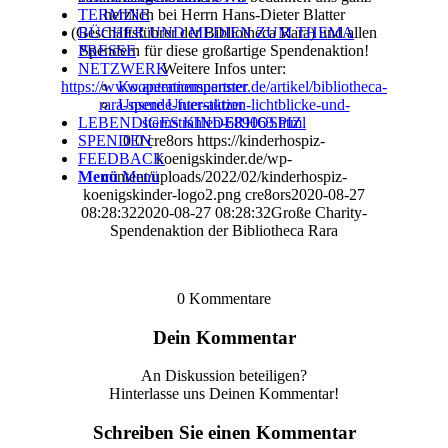
herzlich bei Herrn Hans-Dieter Blatter
TERMINE
(Geschäftsführer der Bibliotheca Rara) und allen
BÜCHER UND MEDIEN ZUM THEMA
Spendern für diese großartige Spendenaktion!
PRESSE
Weitere Infos unter:
NETZWERK
https://www.antennemuenster.de/artikel/bibliotheca-
Kooperationspartner
rara-spende-fuer-aktion-lichtblicke-und-
Unsere Unterstützer
sternstrahlen-689063.html
LEBENDIGES KINDERHOSPIZ
0
0
cre8ors
https://kinderhospiz-
SPENDEN
koenigskinder.de/wp-
FEEDBACK
content/uploads/2022/02/kinderhospiz-
Menü
Menü
koenigskinder-logo2.png
cre8ors
2020-08-27
08:28:32
2020-08-27 08:28:32
Große Charity-
Spendenaktion der Bibliotheca Rara
0
Kommentare
Dein Kommentar
An Diskussion beteiligen?
Hinterlasse uns Deinen Kommentar!
Schreiben Sie einen Kommentar