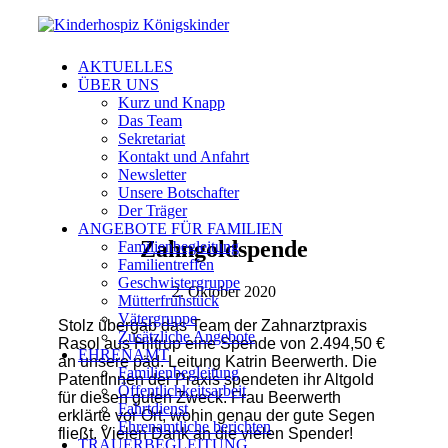
AKTUELLES
ÜBER UNS
Kurz und Knapp
Das Team
Sekretariat
Kontakt und Anfahrt
Newsletter
Unsere Botschafter
Der Träger
ANGEBOTE FÜR FAMILIEN
Zahngoldspende
Familienbegleitung
Familientreffen
Geschwistergruppe
2. Oktober 2020
Mütterfrühstück
Vätergruppe
Stolz übergab das Team der Zahnarztpraxis
Zusätzliche Angebote
Rasol aus Hiltrup eine Spende von 2.494,50 €
EHRENAMT
an unsere päd. Leitung Katrin Beerwerth. Die
Familienbegleitung
PatentInnen der Praxis spendeten ihr Altgold
Öffentlichkeitsarbeit
für diesen guten Zweck. Frau Beerwerth
Fahrtdienst
erklärte vor Ort, wohin genau der gute Segen
Ehrenamtliche berichten
fließt. Vielen Dank an die vielen Spender!
TRAUERBEGLEITUNG