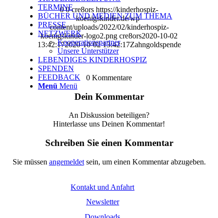
TERMINE
0
0
cre8ors
https://kinderhospiz-
BÜCHER UND MEDIEN ZUM THEMA
koenigskinder.de/wp-
PRESSE
content/uploads/2022/02/kinderhospiz-
NETZWERK
koenigskinder-logo2.png
cre8ors
2020-10-02
Kooperationspartner
13:42:17
2020-10-02 13:42:17
Zahngoldspende
Unsere Unterstützer
LEBENDIGES KINDERHOSPIZ
SPENDEN
FEEDBACK
0
Kommentare
Menü
Menü
Dein Kommentar
An Diskussion beteiligen?
Hinterlasse uns Deinen Kommentar!
Schreiben Sie einen Kommentar
Sie müssen
angemeldet
sein, um einen Kommentar abzugeben.
Kontakt und Anfahrt
Newsletter
Downloads