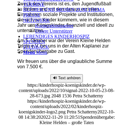
Zweck des Vereins ist es, den Jugendfußball
TERMINE
zu fördern und mit den daraus erzielten
BÜCHER UND MEDIEN ZUM THEMA
Einnahmen soziale Projekte und Institutionen,
PRESSE
die sich um Kinder kümmern, wie in diesem
NETZWERK
Jahr uns Königskinder, finanziell und ideell zu
Kooperationspartner
unterstützen.
Unsere Unterstützer
LEBENDIGES KINDERHOSPIZ
Am 5. Oktober war der Verein Kleine Helden
SPENDEN
Telgte e.V. bei uns in der Alten Kaplanei zur
FEEDBACK
Spendenübergabe zu Gast.
Menü
Menü
Wir freuen uns über die unglaubliche Summe
von 7.500 €.
🔊 Text anhören
https://kinderhospiz-koenigskinder.de/wp-
content/uploads/2022/10/signal-2022-10-05-23-08-
28-673.jpg
2048
1536
Petra Schatterny
https://kinderhospiz-koenigskinder.de/wp-
content/uploads/2022/02/kinderhospiz-
koenigskinder-logo2.png
Petra Schatterny
2022-10-
08 14:38:20
2022-11-29 11:20:51
Spendenübergabe:
Kleine Helden – große Taten