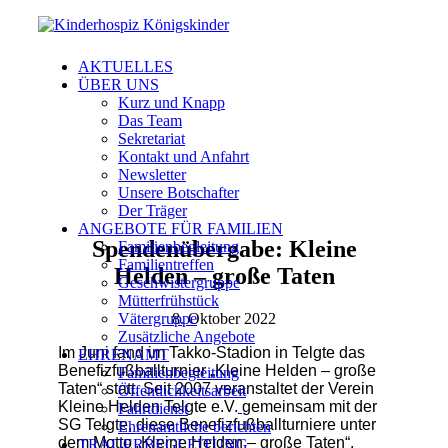
AKTUELLES
ÜBER UNS
Kurz und Knapp
Das Team
Sekretariat
Kontakt und Anfahrt
Newsletter
Unsere Botschafter
Der Träger
ANGEBOTE FÜR FAMILIEN
Spendenübergabe: Kleine
Familienbegleitung
Familientreffen
Helden – große Taten
Geschwistergruppe
Mütterfrühstück
8. Oktober 2022
Vätergruppe
Zusätzliche Angebote
Im Juni fand im Takko-Stadion in Telgte das
EHRENAMT
Benefizfußballturnier „Kleine Helden – große
Familienbegleitung
Taten“ statt. Seit 2007 veranstaltet der Verein
Öffentlichkeitsarbeit
Kleine Helden Telgte e.V.
gemeinsam mit der
Fahrtdienst
SG Telgte, diese Benefizfußballturniere unter
Ehrenamtliche berichten
dem Motto „Kleine Helden – große Taten“.
TRAUERBEGLEITUNG